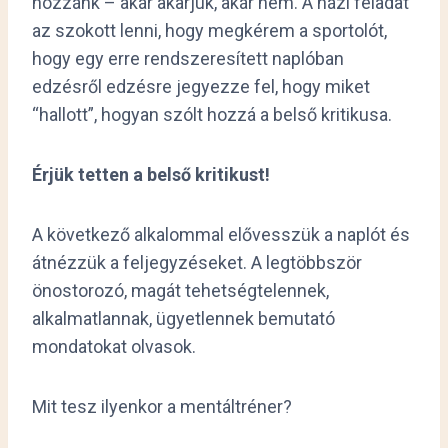
hozzánk – akár akarjuk, akár nem. A házi feladat
az szokott lenni, hogy megkérem a sportolót,
hogy egy erre rendszeresített naplóban
edzésről edzésre jegyezze fel, hogy miket
“hallott”, hogyan szólt hozzá a belső kritikusa.
Érjük tetten a belső kritikust!
A következő alkalommal elővesszük a naplót és
átnézzük a feljegyzéseket. A legtöbbször
önostorozó, magát tehetségtelennek,
alkalmatlannak, ügyetlennek bemutató
mondatokat olvasok.
Mit tesz ilyenkor a mentáltréner?