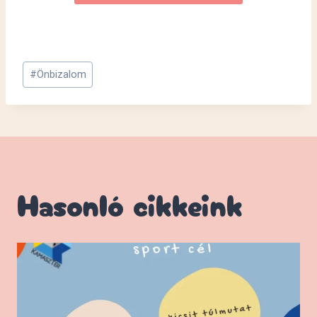
Post
#
Önbizalom
Tags:
Hasonló cikkeink