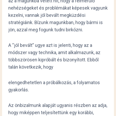
az a magunkba vetett hit, hogy a felmerülő
nehézségeket és problémákat képesek vagyunk
kezelni, vannak jól bevált megküzdési
stratégiáink. Bízunk magunkban, hogy bármi is
jön, azzal meg fogunk tudni birkózni.
A “jól bevált” ugye azt is jelenti, hogy az a
módszer vagy technika, amit alkalmazunk, az
többszörösen kipróbált és bizonyított. Ebből
talán következik, hogy
elengedhetetlen a próbálkozás, a folyamatos
gyakorlás.
Az önbizalmunk alapját ugyanis részben az adja,
hogy miképpen teljesítettünk egy korábbi,