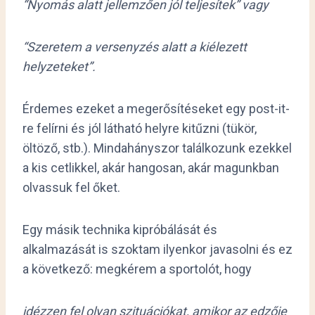
“Nyomás alatt jellemzően jól teljesítek” vagy
“Szeretem a versenyzés alatt a kiélezett
helyzeteket”.
Érdemes ezeket a megerősítéseket egy post-it-
re felírni és jól látható helyre kitűzni (tükör,
öltöző, stb.). Mindahányszor találkozunk ezekkel
a kis cetlikkel, akár hangosan, akár magunkban
olvassuk fel őket.
Egy másik technika kipróbálását és
alkalmazását is szoktam ilyenkor javasolni és ez
a következő: megkérem a sportolót, hogy
idézzen fel olyan szituációkat, amikor az edzője