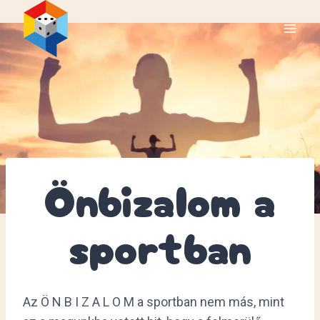
Skip
to
content
Önbizalom a
sportban
Az Ö N B I Z A L O M a sportban nem más, mint