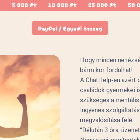
t
5 000 Ft
10 000 Ft
25 000 Ft
50 
PayPal / Egyedi összeg
Hogy minden nehézség
bármikor fordulhat!
A ChatHelp-en azért d
családok gyermekei i
szükséges a mentális 
Ingyenes szolgáltatás
megvalósítása felé.
“Délután 3 óra, üzen
Nagy a baj, segítsete