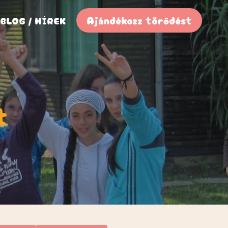
Ajándékozz törődést
BLOG / HÍREK
t