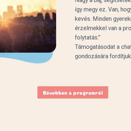
így megy ez. Van, hog
kevés. Minden gyerekn
érzelmekkel van a pro
folytatás.”
Támogatásodat a chat
gondozására fordítjuk
Bővebben a programról