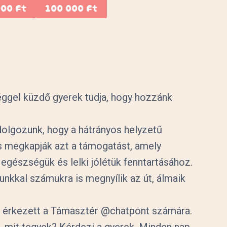
000 Ft
100 000 Ft
gel küzdő gyerek tudja, hogy hozzánk
olgozunk, hogy a hátrányos helyzetű
s megkapják azt a támogatást, amely
egészségük és lelki jólétük fenntartásához.
unkkal számukra is megnyílik az út, álmaik
et érkezett a Támasztér @chatpont számára.
k, mit tegyek? Kérdezi a gyerek. Minden nap