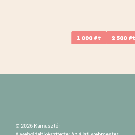
1 000 Ft
2 500 F
© 2026 Kamasztér
A weboldalt készítette:
Az állati webmester