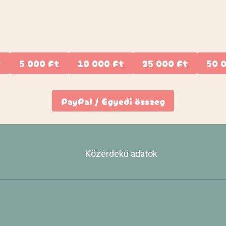
t
5 000 Ft
10 000 Ft
25 000 Ft
50 
PayPal / Egyedi összeg
Közérdekű adatok