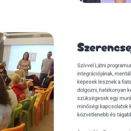
Szerencse
Szívvel Látni programun
integrációjának, mentá
képesek lesznek a fiat
dolgozni, hatékonyan k
szükségesek egy munka
minőségi kapcsolatok ki
közvetlenebb és tágabb 