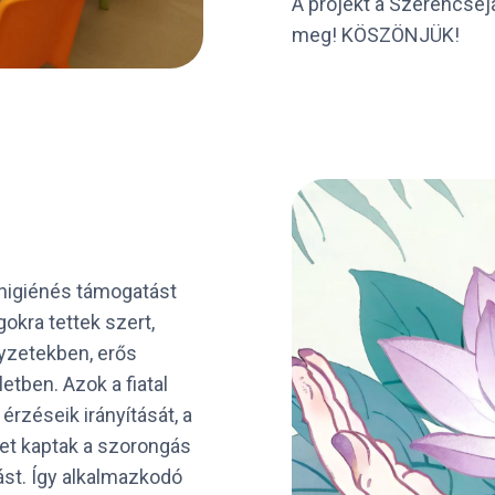
A projekt a Szerencsejá
meg! KÖSZÖNJÜK!
lhigiénés támogatást
gokra tettek szert,
yzetekben, erős
etben. Azok a fiatal
rzéseik irányítását, a
et kaptak a szorongás
ást. Így alkalmazkodó