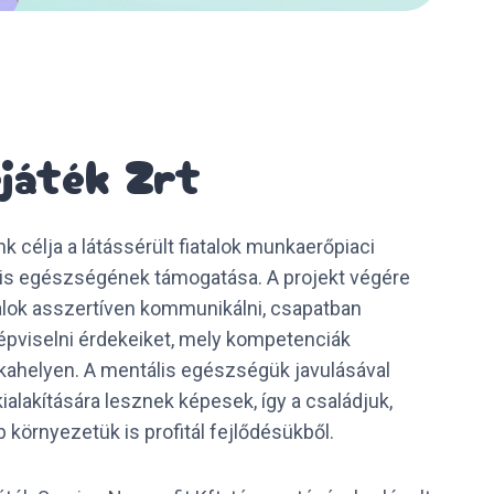
játék Zrt
k célja a látássérült fiatalok munkaerőpiaci
lis egészségének támogatása. A projekt végére
alok asszertíven kommunikálni, csapatban
épviselni érdekeiket, mely kompetenciák
helyen. A mentális egészségük javulásával
alakítására lesznek képesek, így a családjuk,
környezetük is profitál fejlődésükből.