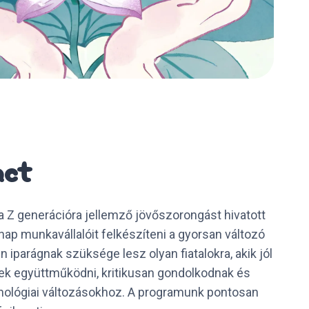
act
a Z generációra jellemző jövőszorongást hivatott
ap munkavállalóit felkészíteni a gyorsan változó
iparágnak szüksége lesz olyan fiatalokra, akik jól
k együttműködni, kritikusan gondolkodnak és
nológiai változásokhoz. A programunk pontosan