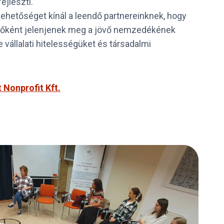
ejleszti.
lehetőséget kínál a leendő partnereinknek, hogy
plőként jelenjenek meg a jövő nemzedékének
e vállalati hitelességüket és társadalmi
t Nonprofit Kft.