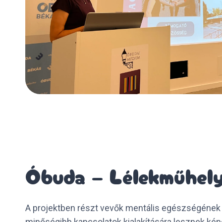
Óbuda – Lélekműhel
A projektben részt vevők mentális egészségének 
minőségibb kapcsolatok kialakítására lesznek képe