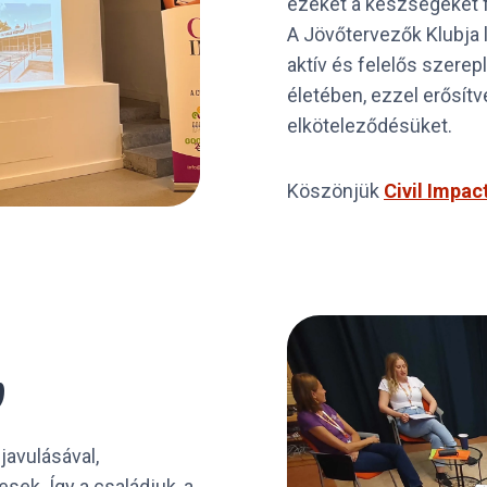
ezeket a készségeket f
A Jövőtervezők Klubja 
aktív és felelős szere
életében, ezzel erősítv
elköteleződésüket.
Köszönjük
Civil Impac
y
javulásával,
sek. Így a családjuk, a