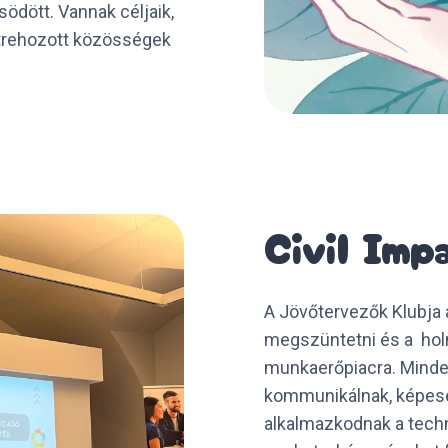
ödött. Vannak céljaik,
étrehozott közösségek
Civil Imp
A Jövőtervezők Klubja 
megszüntetni és a holn
munkaerőpiacra. Minden 
kommunikálnak, képese
alkalmazkodnak a tech