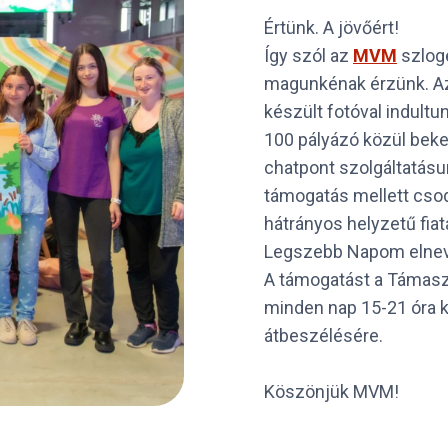
Értünk. A jövőért!
Így szól az
MVM
szlog
magunkénak érzünk. Az 
készült fotóval indult
100 pályázó közül beker
chatpont szolgáltatásun
támogatás mellett csod
hátrányos helyzetű fiat
Legszebb Napom elnev
A támogatást a Támaszt
minden nap 15-21 óra kö
átbeszélésére.
Köszönjük MVM!