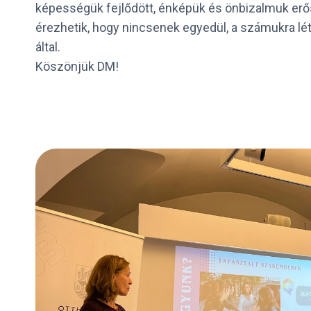
képességük fejlődött, énképük és önbizalmuk erős
érezhetik, hogy nincsenek egyedül, a számukra l
által.
Köszönjük DM!