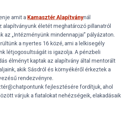
enje amit a
Kamasztér Alapítvány
nál
alapítványunk életét meghatározó pillanatról
unk az „Intézményünk mindennapjai” pályázaton.
ültünk a nyertes 16 közé, ami a lelkisegély
k létjogosultságát is igazolja. A pénzbeli
ás élményt kaptak az alapítvány által mentorált
aljaink, akik Sásdról és környékéről érkeztek a
ezésű rendezvényre.
ér@chatpontunk fejlesztésére fordítjuk, ahol
zött várjuk a fiatalokat nehézségeik, elakadásaik