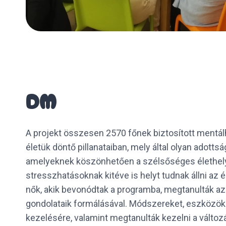
DM
A projekt összesen 2570 főnek biztosított mentá
életük döntő pillanataiban, mely által olyan adottsá
amelyeknek köszönhetően a szélsőséges élethel
stresszhatásoknak kitéve is helyt tudnak állni az él
nők, akik bevonódtak a programba, megtanulták az é
gondolataik formálásával. Módszereket, eszközök
kezelésére, valamint megtanulták kezelni a változ