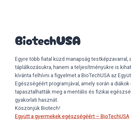
BiotechUSA
Egyre több fiatal küzd manapság testképzavarral,
táplálkozásukra, hanem a teljesítményükre is kihat
kívánta felhívni a figyelmet a BioTechUSA az Egy
Egészségéért programjával, amely során a diákok
tapasztalhatták meg a mentális és fizikai egészs
gyakorlati hasznát.
Köszönjük Biotech!
Együtt a gyermekek egészségéért – BioTechUSA