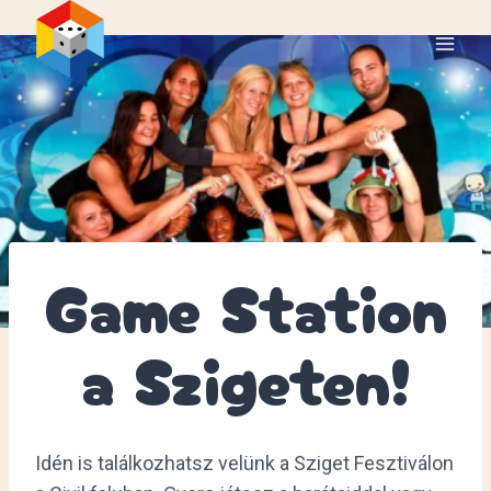
Skip
to
content
Game Station
a Szigeten!
Idén is találkozhatsz velünk a Sziget Fesztiválon