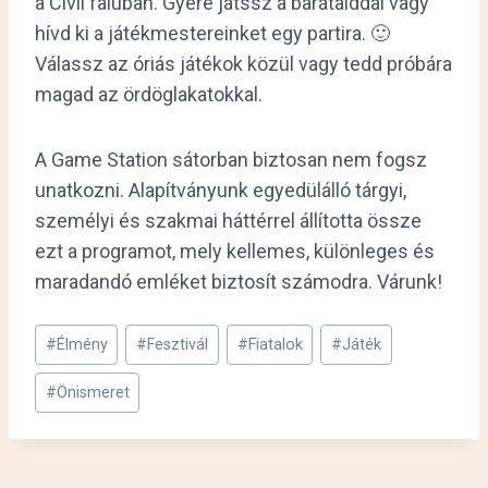
a Civil faluban. Gyere játssz a barátaiddal vagy
hívd ki a játékmestereinket egy partira. 🙂
Válassz az óriás játékok közül vagy tedd próbára
magad az ördöglakatokkal.
A Game Station sátorban biztosan nem fogsz
unatkozni. Alapítványunk egyedülálló tárgyi,
személyi és szakmai háttérrel állította össze
ezt a programot, mely kellemes, különleges és
maradandó emléket biztosít számodra. Várunk!
Post
#
Élmény
#
Fesztivál
#
Fiatalok
#
Játék
Tags:
#
Önismeret