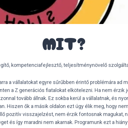
MIT?
gítő, kompetenciafejlesztő, teljesítménynövelő szolgált
 arra a vállalatokat egyre sűrűbben érintő problémára ad 
inten a Z generációs fiatalokat elkötelezni. Ha nem érzik 
onnal tovább állnak. Ez sokba kerül a vállalatnak, és nyo
ban. Hiszen ők a másik oldalon ezt úgy élik meg, hogy ne
llő pozitív visszajelzést, nem érzik fontosnak magukat, n
éget és így maradni nem akarnak. Programunk ezt a hiányt 