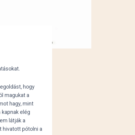
atásokat.
megoldást, hogy
jól magukat a
mot hagy, mint
m kapnak elég
em látják a
hivatott pótolni a