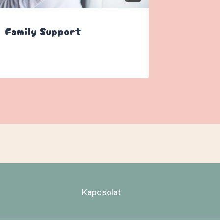
Family Support
Next G
Élmény
Kapcsolat