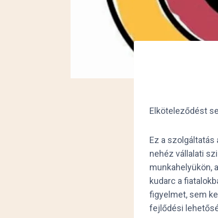
Elköteleződést se
Ez a szolgáltatás
nehéz vállalati sz
munkahelyükön, az
kudarc a fiatalok
figyelmet, sem ke
fejlődési lehetős