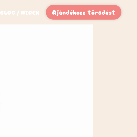
Ajándékozz törődést
BLOG / HÍREK