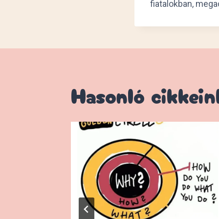
fiatalokban, meg
Hasonló cikkein