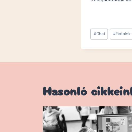
Post
#
Chat
#
Fiatalok
Tags:
Hasonló cikkein