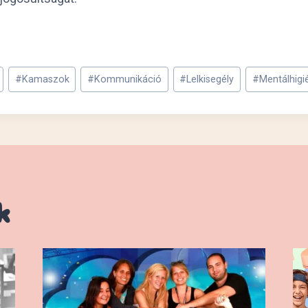
#
Kamaszok
#
Kommunikáció
#
Lelkisegély
#
Mentálhigi
k