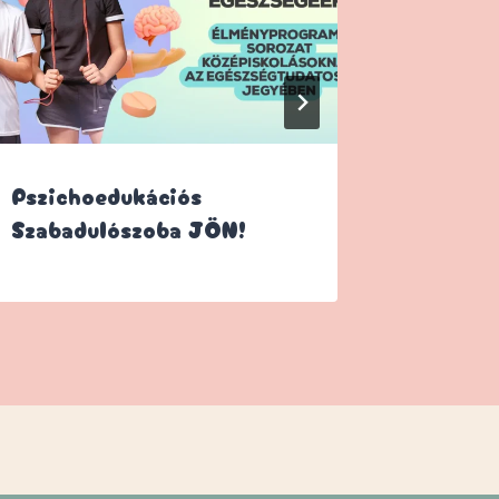
Pszichoedukációs
Miért 
Szabadulószoba JÖN!