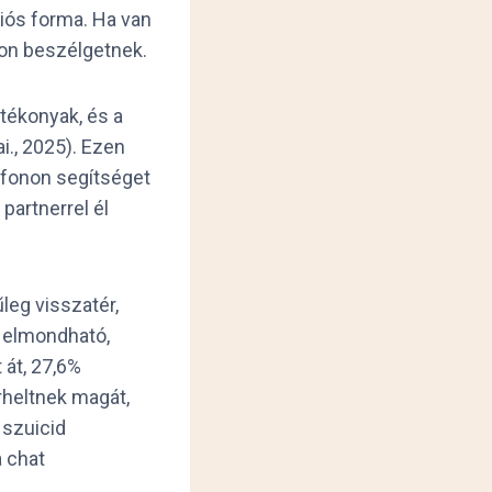
iós forma. Ha van
kon beszélgetnek.
atékonyak, és a
i., 2025). Ezen
lefonon segítséget
partnerrel él
leg visszatér,
n elmondható,
 át, 27,6%
rheltnek magát,
 szuicid
a chat