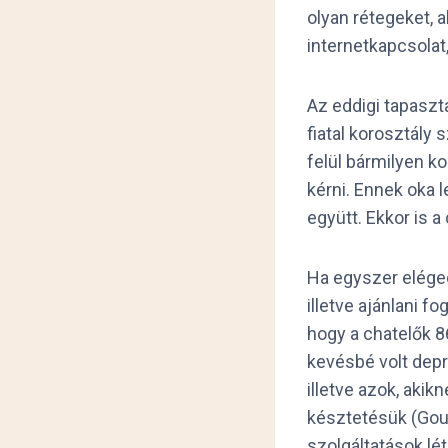
olyan rétegeket, 
internetkapcsolat
Az eddigi tapaszt
fiatal korosztály
felül bármilyen k
kérni. Ennek oka l
együtt. Ekkor is a
Ha egyszer elégede
illetve ajánlani f
hogy a chatelők 86
kevésbé volt depr
illetve azok, akik
késztetésük (Goul
szolgáltatások lé