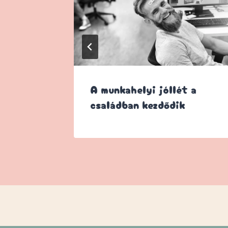
 a
A munkahelyi jóllét a
családban kezdődik