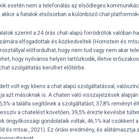
akik esetén nem a telefonálás az elsődleges kommunikác
, akkor a fiatalok elsősorban a különböző chat platformo
alatok szerint a 24 órás chat-alapú forródrótok valóban h
 számára elfogadottak és közkedveltek (Hornstein és mtsa
orosztállyal előfordulhat, hogy nem tud vagy nem akar te
ehet, hogy nyilvános helyen tartózkodik, illetve erőszakos 
 chat szolgáltatás kerülhet előtérbe.
tt volt egy kliens a chat alapú szolgáltatással, valószínű
ogja azt másoknak is. A chaten való visszajelzések alapjá
,5%-a találta segítőnek a szolgáltatást, 37,8% reményt élt
esszív a chatelést követően, 39,5% érezte kevésbé túlte
nek öngyilkossági gondolataik voltak, 46,1%-kal csökkent a
d és mtsai., 2021). Ez óriási eredmény, és alátámasztja 
tjogosultságát.