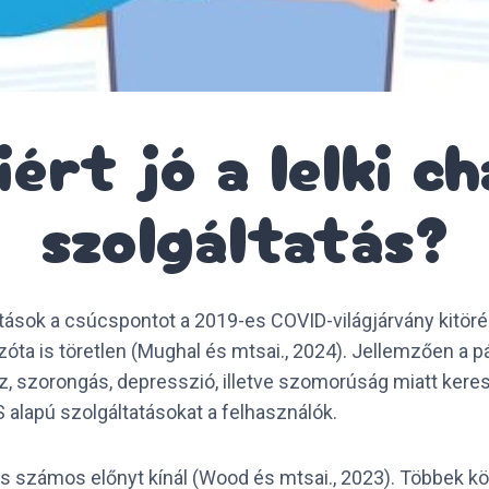
iért jó a lelki ch
szolgáltatás?
jtások a csúcspontot a 2019-es COVID-világjárvány kitörés
ta is töretlen (Mughal és mtsai., 2024). Jellemzően a p
, szorongás, depresszió, illetve szomorúság miatt keresik
 alapú szolgáltatásokat a felhasználók.
ás számos előnyt kínál (Wood és mtsai., 2023). Többek köz