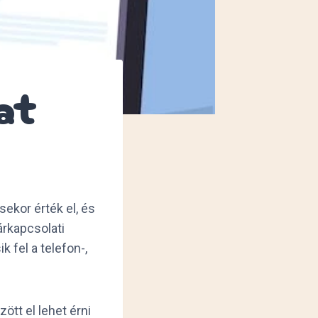
at
ekor érték el, és
árkapcsolati
 fel a telefon-,
ött el lehet érni