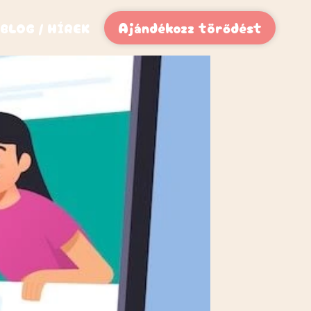
Ajándékozz törődést
BLOG / HÍREK