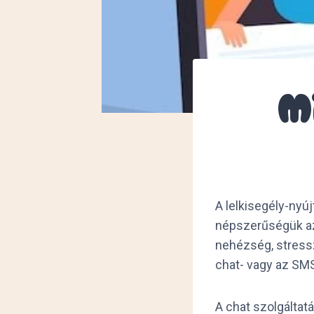
M
A lelkisegély-nyú
népszerűségük azó
nehézség, stressz
chat- vagy az SMS
A chat szolgáltat