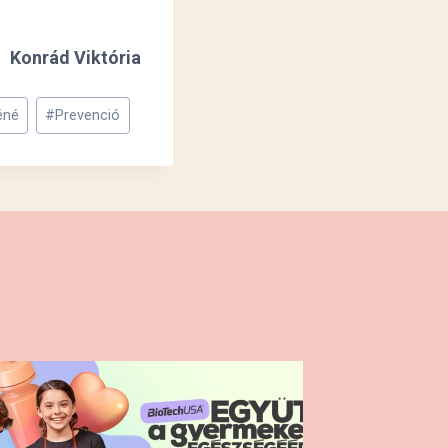
Konrád Viktória
éné
#
Prevenció