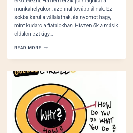
elkötelezni. Ha nem érzik jól magukat a
munkahelyükön, azonnal tovább állnak. Ez
sokba kerül a vállalatnak, és nyomot hagy,
mint kudarc a fiatalokban. Hiszen ők a másik
oldalon ezt úgy…
MIT?
READ MORE