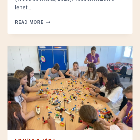
lehet…
MIÉRT
READ MORE
JÓ
A
LELKI
CHAT
SZOLGÁLTATÁS?