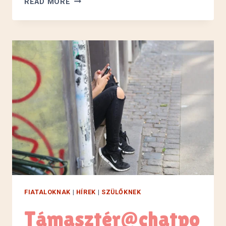
READ MORE
STATION
A
SZIGETEN!
FIATALOKNAK
|
HÍREK
|
SZÜLŐKNEK
Támasztér@chatpo