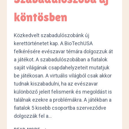
köntösben
Közkedvelt szabadulószobánk új
kerettörténetet kap. A BioTechUSA
felkérésére evészavar témára dolgozzuk át
a játékot. A szabadulószobában a fiatalok
saját világának csapdahelyzeteit mutatjuk
be játékosan. A virtuális világból csak akkor
tudnak kiszabadulni, ha az evészavar
különböző jeleit felismerik és megoldást is
találnak ezekre a problémákra. A játékban a
fiatalok 5 kisebb csoportba szerveződve
dolgozzák fel a…
SZABADULÓSZOBA