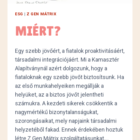
ESG
|
Z GEN MÁTRIX
MIÉRT?
Egy szebb jövőért, a fiatalok proaktivitásáért,
társadalmi integrációjáért. Mi a Kamasztér
Alapítványnál azért dolgozunk, hogy a
fiataloknak egy szebb jövőt biztosítsunk. Ha
az első munkahelyeiken megállják a
helyüket, az a biztos jövőt jelentheti
számukra. A kezdeti sikerek csökkentik a
nagymértékű bizonytalanságukat,
szorongásaikat, mely napjaink társadalmi
helyzetéből fakad. Ennek érdekében hoztuk
létre Z Gen Mátrix szolgáltatásunkat,…