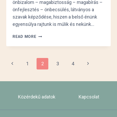
önbizalom – magabiztosság – magabírás –
önfejlesztés – önbecsülés, látványos a
szavak képződése, hiszen a belső énünk
egyensúlya rajtunk is múlik és nekünk…
REZILIENCIA
READ MORE
–
ÉRZELMI
INTELLIGENCIA
SZEREPE
Page
Previous
Next
1
2
3
4
A
SPORTBAN
Page
Page
navigation
Közérdekű adatok
Kapcsolat