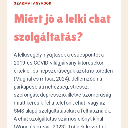
SZAKMAI ANYAGOK
Miért jó a lelki chat
szolgáltatás?
A lelkisegély-nyújtások a csúcspontot a
2019-es COVID-világjárvány kitörésekor
érték el, és népszerűségük azóta is töretlen
(Mughal és mtsai., 2024). Jellemzően a
párkapcsolati nehézség, stressz,
szorongás, depresszió, illetve szomorúság
miatt keresik fel a telefon-, chat- vagy az
SMS alapú szolgáltatásokat a felhasználók.
A chat szolgáltatás számos előnyt kínál
(Wood és mtsai., 2023). Többek között el