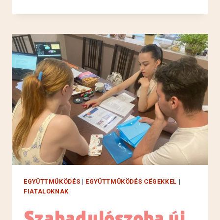
EGYÜTTMŰKÖDÉS
|
EGYÜTTMŰKÖDÉS CÉGEKKEL
|
FIATALOKNAK
Szabadulószoba új