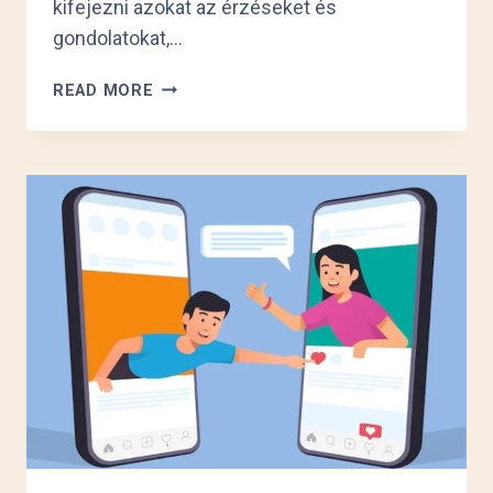
kifejezni azokat az érzéseket és
gondolatokat,…
AZ
READ MORE
ELMÉMMEL
LÁTOM,
A
KEZEMMEL
ÉPÍTEM