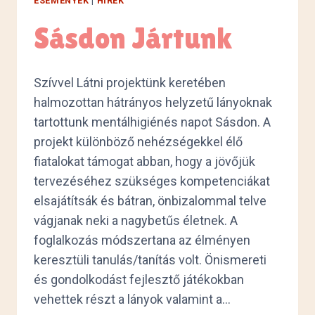
ESEMÉNYEK
|
HÍREK
Sásdon Jártunk
Szívvel Látni projektünk keretében
halmozottan hátrányos helyzetű lányoknak
tartottunk mentálhigiénés napot Sásdon. A
projekt különböző nehézségekkel élő
fiatalokat támogat abban, hogy a jövőjük
tervezéséhez szükséges kompetenciákat
elsajátítsák és bátran, önbizalommal telve
vágjanak neki a nagybetűs életnek. A
foglalkozás módszertana az élményen
keresztüli tanulás/tanítás volt. Önismereti
és gondolkodást fejlesztő játékokban
vehettek részt a lányok valamint a…