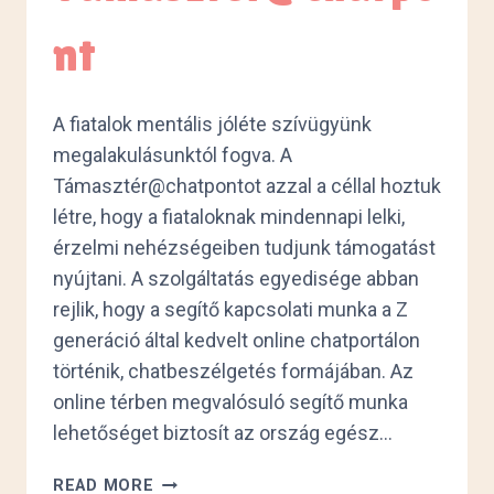
nt
A fiatalok mentális jóléte szívügyünk
megalakulásunktól fogva. A
Támasztér@chatpontot azzal a céllal hoztuk
létre, hogy a fiataloknak mindennapi lelki,
érzelmi nehézségeiben tudjunk támogatást
nyújtani. A szolgáltatás egyedisége abban
rejlik, hogy a segítő kapcsolati munka a Z
generáció által kedvelt online chatportálon
történik, chatbeszélgetés formájában. Az
online térben megvalósuló segítő munka
lehetőséget biztosít az ország egész…
TÁMASZTÉR@CHATPONT
READ MORE