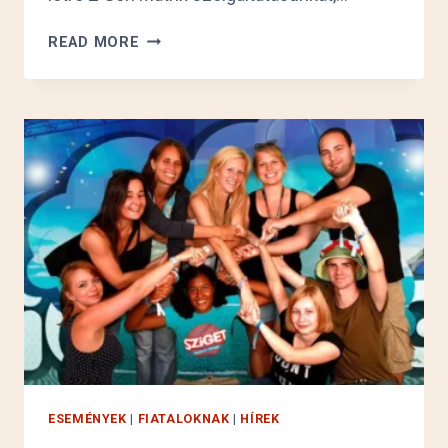
MIÉRT?
READ MORE
ESEMÉNYEK
|
FIATALOKNAK
|
HÍREK