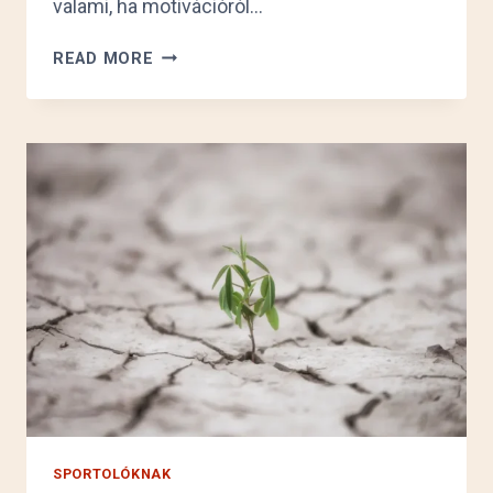
valami, ha motivációról…
DÖNTÜNK
READ MORE
VAGY
SODRÓDUNK?
MOTIVÁCIÓRÓL,
ÉS
MENTÁLIS
ERŐTARTALÉKOKRÓL
SPORTOLÓKNAK