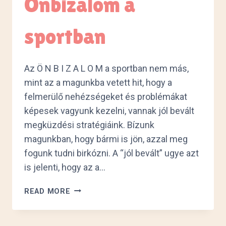
Önbizalom a
sportban
Az Ö N B I Z A L O M a sportban nem más,
mint az a magunkba vetett hit, hogy a
felmerülő nehézségeket és problémákat
képesek vagyunk kezelni, vannak jól bevált
megküzdési stratégiáink. Bízunk
magunkban, hogy bármi is jön, azzal meg
fogunk tudni birkózni. A “jól bevált” ugye azt
is jelenti, hogy az a…
ÖNBIZALOM
READ MORE
A
SPORTBAN