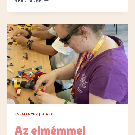
READ MORE
ÚJ
KÖNTÖSBEN
ESEMÉNYEK
|
HÍREK
Az elmémmel